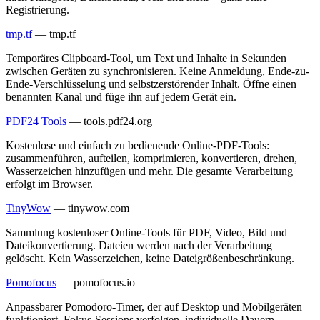
Registrierung.
tmp.tf
—
tmp.tf
Temporäres Clipboard-Tool, um Text und Inhalte in Sekunden
zwischen Geräten zu synchronisieren. Keine Anmeldung, Ende-zu-
Ende-Verschlüsselung und selbstzerstörender Inhalt. Öffne einen
benannten Kanal und füge ihn auf jedem Gerät ein.
PDF24 Tools
—
tools.pdf24.org
Kostenlose und einfach zu bedienende Online-PDF-Tools:
zusammenführen, aufteilen, komprimieren, konvertieren, drehen,
Wasserzeichen hinzufügen und mehr. Die gesamte Verarbeitung
erfolgt im Browser.
TinyWow
—
tinywow.com
Sammlung kostenloser Online-Tools für PDF, Video, Bild und
Dateikonvertierung. Dateien werden nach der Verarbeitung
gelöscht. Kein Wasserzeichen, keine Dateigrößenbeschränkung.
Pomofocus
—
pomofocus.io
Anpassbarer Pomodoro-Timer, der auf Desktop und Mobilgeräten
funktioniert. Fokus-Sessions verfolgen, individuelle Dauern