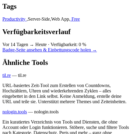
Tags
Productivity
,
Server-Side
,
Web App
,
Free
Verfügbarkeitsverlauf
Vor 14 Tagen → Heute
·
Verfügbarkeit: 0 %
Badge-Seite ansehen & Einbettungscode holen →
Ähnliche Tools
til.re
—
til.re
URL-basiertes Zeit-Tool zum Erstellen von Countdowns,
Hochzählern, Uhren und wiederkehrenden Zyklen – alles
eingebettet in den Link selbst. Keine Anmeldung, erstelle deine
URL und teile sie. Unterstützt mehrere Themes und Zeiteinheiten.
nologin.tools
—
nologin.tools
Ein kuratiertes Verzeichnis von Tools und Diensten, die ohne
Account oder Login funktionieren. Stöbere, suche und filtere Tools
nach Kategorie, Datenschutz, Preis und mehr – ganz ohne