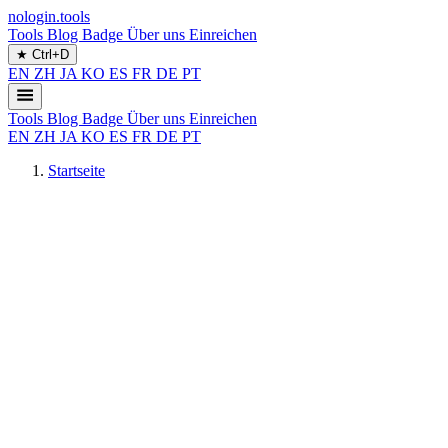
nologin.tools
Tools
Blog
Badge
Über uns
Einreichen
★
Ctrl+D
EN
ZH
JA
KO
ES
FR
DE
PT
Tools
Blog
Badge
Über uns
Einreichen
EN
ZH
JA
KO
ES
FR
DE
PT
Startseite