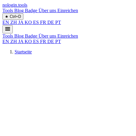
nologin.tools
Tools
Blog
Badge
Über uns
Einreichen
★
Ctrl+D
EN
ZH
JA
KO
ES
FR
DE
PT
Tools
Blog
Badge
Über uns
Einreichen
EN
ZH
JA
KO
ES
FR
DE
PT
Startseite