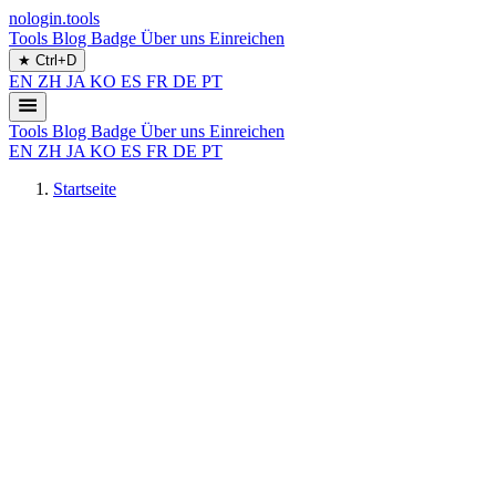
nologin.tools
Tools
Blog
Badge
Über uns
Einreichen
★
Ctrl+D
EN
ZH
JA
KO
ES
FR
DE
PT
Tools
Blog
Badge
Über uns
Einreichen
EN
ZH
JA
KO
ES
FR
DE
PT
Startseite