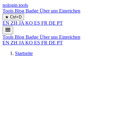
nologin.tools
Tools
Blog
Badge
Über uns
Einreichen
★
Ctrl+D
EN
ZH
JA
KO
ES
FR
DE
PT
Tools
Blog
Badge
Über uns
Einreichen
EN
ZH
JA
KO
ES
FR
DE
PT
Startseite