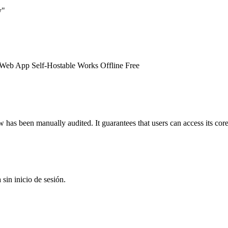
y"
Web App
Self-Hostable
Works Offline
Free
aw
has been manually audited. It guarantees that users can access its cor
sin inicio de sesión.