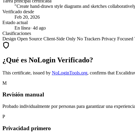
Tarea principal certificada
"Create hand-drawn style diagrams and sketches collaborativel
Verificado desde
Feb 20, 2026
Estado actual
En línea
· 4d ago
Clasificaciones
Design
Open Source
Client-Side Only
No Trackers
Privacy Focused
¿Qué es NoLogin Verificado?
This certificate, issued by
NoLoginTools.org
, confirms that
Excalidr
M
Revisión manual
Probado individualmente por personas para garantizar una experiencia 
P
Privacidad primero