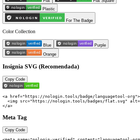
Flat
Flat Square
Plastic
For The Badge
Color Collection
Blue
Purple
Orange
Insignia SVG (Recomendada)
Copy Code
<a href="https://nologin.tools/badge/languagetool-org">

  <img src="https://nologin.tools/badges/flat.svg" alt=
</a>
Meta Tag
Copy Code
<meta name="nologin-verified" content="languagetool-org