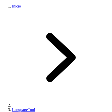
Inicio
LanguageTool