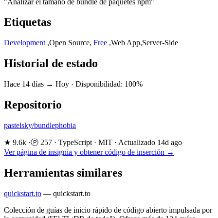
"Analizar el tamaño de bundle de paquetes npm"
Etiquetas
Development
,
Open Source
,
Free
,
Web App
,
Server-Side
Historial de estado
Hace 14 días → Hoy
·
Disponibilidad: 100%
Repositorio
pastelsky/bundlephobia
★ 9.6k
·
Ⓟ 257
·
TypeScript
·
MIT
·
Actualizado 14d ago
Ver página de insignia y obtener código de inserción →
Herramientas similares
quickstart.to
—
quickstart.to
Colección de guías de inicio rápido de código abierto impulsada por