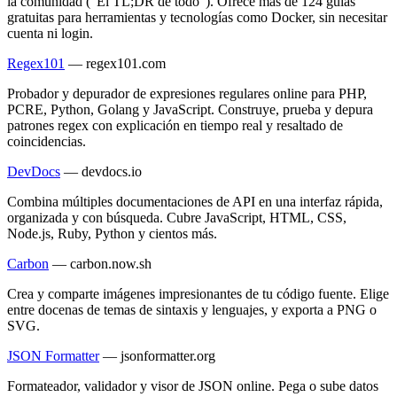
la comunidad ("El TL;DR de todo"). Ofrece más de 124 guías
gratuitas para herramientas y tecnologías como Docker, sin necesitar
cuenta ni login.
Regex101
—
regex101.com
Probador y depurador de expresiones regulares online para PHP,
PCRE, Python, Golang y JavaScript. Construye, prueba y depura
patrones regex con explicación en tiempo real y resaltado de
coincidencias.
DevDocs
—
devdocs.io
Combina múltiples documentaciones de API en una interfaz rápida,
organizada y con búsqueda. Cubre JavaScript, HTML, CSS,
Node.js, Ruby, Python y cientos más.
Carbon
—
carbon.now.sh
Crea y comparte imágenes impresionantes de tu código fuente. Elige
entre docenas de temas de sintaxis y lenguajes, y exporta a PNG o
SVG.
JSON Formatter
—
jsonformatter.org
Formateador, validador y visor de JSON online. Pega o sube datos