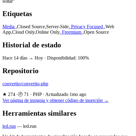
soltar"
Etiquetas
Media
,
Closed Source
,
Server-Side
,
Privacy Focused
,
Web
App
,
Cloud Only
,
Online Only
,
Freemium
,
Open Source
Historial de estado
Hace 14 días → Hoy
·
Disponibilidad: 100%
Repositorio
convertio/convertio-php
★ 274
·
Ⓟ 71
·
PHP
·
Actualizado 1mo ago
Ver página de insignia y obtener código de inserción →
Herramientas similares
led.run
—
led.run