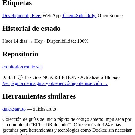
Etiquetas
Development
,
Free
,
Web App
,
Client-Side Only
,
Open Source
Historial de estado
Hace 14 días → Hoy
·
Disponibilidad: 100%
Repositorio
cronitorio/cronitor-cli
★ 433
·
Ⓟ 35
·
Go
·
NOASSERTION
·
Actualizado 18d ago
Ver página de insignia y obtener código de inserción →
Herramientas similares
quickstart.to
—
quickstart.to
Colección de guías de inicio rápido de código abierto impulsada por
la comunidad ("El TL;DR de todo"). Ofrece más de 124 guías
gratuitas para herramientas y tecnologías como Docker, sin necesitar