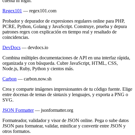
cuenta ni login.
Regex101
—
regex101.com
Probador y depurador de expresiones regulares online para PHP,
PCRE, Python, Golang y JavaScript. Construye, prueba y depura
patrones regex con explicación en tiempo real y resaltado de
coincidencias.
DevDocs
—
devdocs.io
Combina múltiples documentaciones de API en una interfaz rápida,
organizada y con búsqueda. Cubre JavaScript, HTML, CSS,
Node.js, Ruby, Python y cientos más.
Carbon
—
carbon.now.sh
Crea y comparte imágenes impresionantes de tu código fuente. Elige
entre docenas de temas de sintaxis y lenguajes, y exporta a PNG o
SVG.
JSON Formatter
—
jsonformatter.org
Formateador, validador y visor de JSON online. Pega o sube datos
JSON para formatear, validar, minificar y convertir entre JSON y
otros formatos.