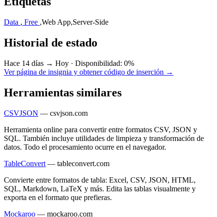
Etiquetas
Data
,
Free
,
Web App
,
Server-Side
Historial de estado
Hace 14 días → Hoy
·
Disponibilidad: 0%
Ver página de insignia y obtener código de inserción →
Herramientas similares
CSVJSON
—
csvjson.com
Herramienta online para convertir entre formatos CSV, JSON y
SQL. También incluye utilidades de limpieza y transformación de
datos. Todo el procesamiento ocurre en el navegador.
TableConvert
—
tableconvert.com
Convierte entre formatos de tabla: Excel, CSV, JSON, HTML,
SQL, Markdown, LaTeX y más. Edita las tablas visualmente y
exporta en el formato que prefieras.
Mockaroo
—
mockaroo.com