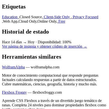
Etiquetas
Education
,
Closed Source
,
Client-Side Only
,
Privacy Focused
,
Web App
,
Cloud Only
,
Online Only
,
Free
Historial de estado
Hace 14 días → Hoy
·
Disponibilidad: 100%
Ver página de insignia y obtener código de inserción →
Herramientas similares
WolframAlpha
—
wolframalpha.com
Motor de conocimiento computacional que responde preguntas
factuales calculando respuestas a partir de datos estructurados.
Cubre matemáticas, ciencias, geografía, historia y mucho más.
Flexbox Froggy
—
flexboxfroggy.com
Aprende CSS Flexbox a través de un divertido juego temático de
ranas. Completa 24 niveles para dominar propiedades flexbox como