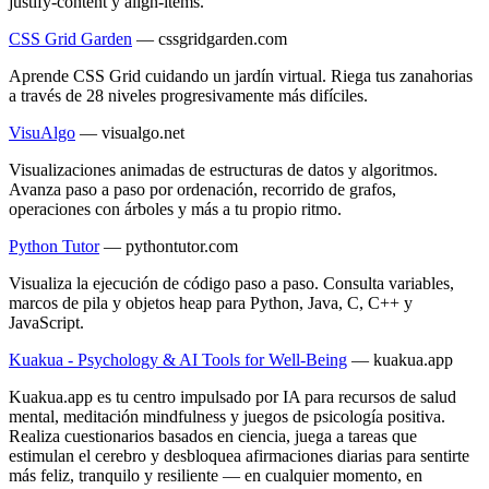
justify-content y align-items.
CSS Grid Garden
—
cssgridgarden.com
Aprende CSS Grid cuidando un jardín virtual. Riega tus zanahorias
a través de 28 niveles progresivamente más difíciles.
VisuAlgo
—
visualgo.net
Visualizaciones animadas de estructuras de datos y algoritmos.
Avanza paso a paso por ordenación, recorrido de grafos,
operaciones con árboles y más a tu propio ritmo.
Python Tutor
—
pythontutor.com
Visualiza la ejecución de código paso a paso. Consulta variables,
marcos de pila y objetos heap para Python, Java, C, C++ y
JavaScript.
Kuakua - Psychology & AI Tools for Well-Being
—
kuakua.app
Kuakua.app es tu centro impulsado por IA para recursos de salud
mental, meditación mindfulness y juegos de psicología positiva.
Realiza cuestionarios basados en ciencia, juega a tareas que
estimulan el cerebro y desbloquea afirmaciones diarias para sentirte
más feliz, tranquilo y resiliente — en cualquier momento, en