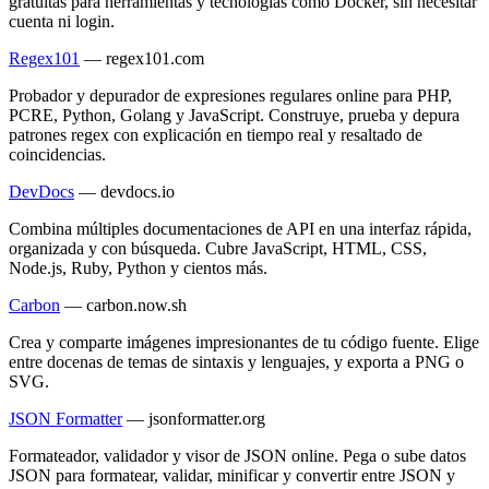
gratuitas para herramientas y tecnologías como Docker, sin necesitar
cuenta ni login.
Regex101
—
regex101.com
Probador y depurador de expresiones regulares online para PHP,
PCRE, Python, Golang y JavaScript. Construye, prueba y depura
patrones regex con explicación en tiempo real y resaltado de
coincidencias.
DevDocs
—
devdocs.io
Combina múltiples documentaciones de API en una interfaz rápida,
organizada y con búsqueda. Cubre JavaScript, HTML, CSS,
Node.js, Ruby, Python y cientos más.
Carbon
—
carbon.now.sh
Crea y comparte imágenes impresionantes de tu código fuente. Elige
entre docenas de temas de sintaxis y lenguajes, y exporta a PNG o
SVG.
JSON Formatter
—
jsonformatter.org
Formateador, validador y visor de JSON online. Pega o sube datos
JSON para formatear, validar, minificar y convertir entre JSON y