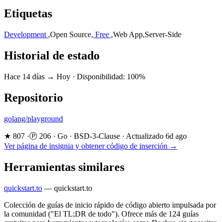
Etiquetas
Development
,
Open Source
,
Free
,
Web App
,
Server-Side
Historial de estado
Hace 14 días → Hoy
·
Disponibilidad: 100%
Repositorio
golang/playground
★ 807
·
Ⓟ 206
·
Go
·
BSD-3-Clause
·
Actualizado 6d ago
Ver página de insignia y obtener código de inserción →
Herramientas similares
quickstart.to
—
quickstart.to
Colección de guías de inicio rápido de código abierto impulsada por
la comunidad ("El TL;DR de todo"). Ofrece más de 124 guías