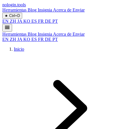
nologin.tools
Herramientas
Blog
Insignia
Acerca de
Enviar
★
Ctrl+D
EN
ZH
JA
KO
ES
FR
DE
PT
Herramientas
Blog
Insignia
Acerca de
Enviar
EN
ZH
JA
KO
ES
FR
DE
PT
Inicio