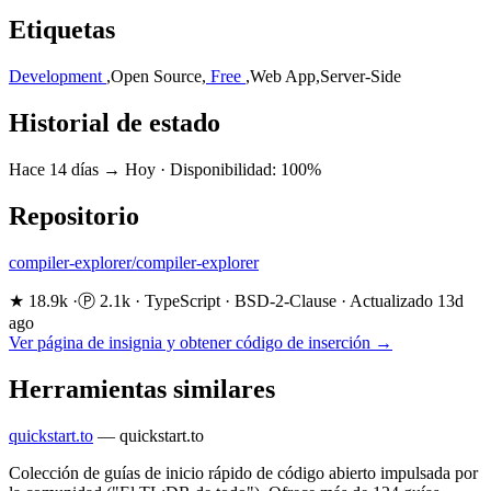
Etiquetas
Development
,
Open Source
,
Free
,
Web App
,
Server-Side
Historial de estado
Hace 14 días → Hoy
·
Disponibilidad: 100%
Repositorio
compiler-explorer/compiler-explorer
★ 18.9k
·
Ⓟ 2.1k
·
TypeScript
·
BSD-2-Clause
·
Actualizado 13d
ago
Ver página de insignia y obtener código de inserción →
Herramientas similares
quickstart.to
—
quickstart.to
Colección de guías de inicio rápido de código abierto impulsada por