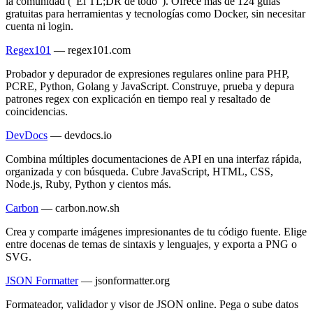
la comunidad ("El TL;DR de todo"). Ofrece más de 124 guías
gratuitas para herramientas y tecnologías como Docker, sin necesitar
cuenta ni login.
Regex101
—
regex101.com
Probador y depurador de expresiones regulares online para PHP,
PCRE, Python, Golang y JavaScript. Construye, prueba y depura
patrones regex con explicación en tiempo real y resaltado de
coincidencias.
DevDocs
—
devdocs.io
Combina múltiples documentaciones de API en una interfaz rápida,
organizada y con búsqueda. Cubre JavaScript, HTML, CSS,
Node.js, Ruby, Python y cientos más.
Carbon
—
carbon.now.sh
Crea y comparte imágenes impresionantes de tu código fuente. Elige
entre docenas de temas de sintaxis y lenguajes, y exporta a PNG o
SVG.
JSON Formatter
—
jsonformatter.org
Formateador, validador y visor de JSON online. Pega o sube datos