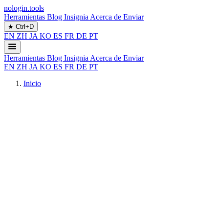
nologin.tools
Herramientas
Blog
Insignia
Acerca de
Enviar
★
Ctrl+D
EN
ZH
JA
KO
ES
FR
DE
PT
Herramientas
Blog
Insignia
Acerca de
Enviar
EN
ZH
JA
KO
ES
FR
DE
PT
Inicio