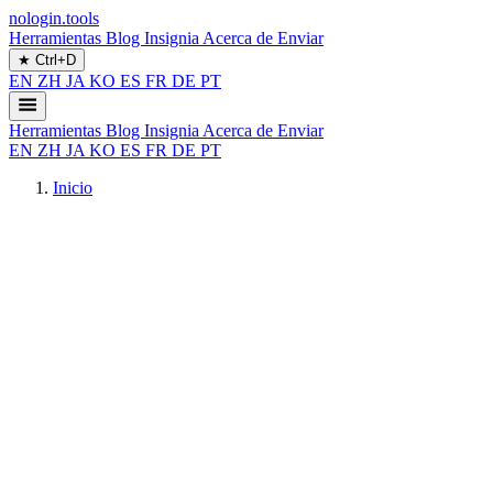
nologin.tools
Herramientas
Blog
Insignia
Acerca de
Enviar
★
Ctrl+D
EN
ZH
JA
KO
ES
FR
DE
PT
Herramientas
Blog
Insignia
Acerca de
Enviar
EN
ZH
JA
KO
ES
FR
DE
PT
Inicio