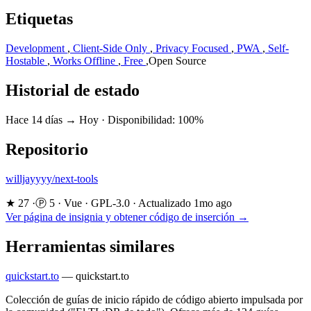
Etiquetas
Development
,
Client-Side Only
,
Privacy Focused
,
PWA
,
Self-
Hostable
,
Works Offline
,
Free
,
Open Source
Historial de estado
Hace 14 días → Hoy
·
Disponibilidad: 100%
Repositorio
willjayyyy/next-tools
★ 27
·
Ⓟ 5
·
Vue
·
GPL-3.0
·
Actualizado 1mo ago
Ver página de insignia y obtener código de inserción →
Herramientas similares
quickstart.to
—
quickstart.to
Colección de guías de inicio rápido de código abierto impulsada por