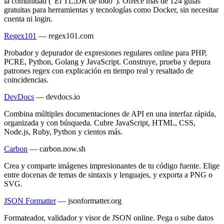
la comunidad ("El TL;DR de todo"). Ofrece más de 124 guías
gratuitas para herramientas y tecnologías como Docker, sin necesitar
cuenta ni login.
Regex101
—
regex101.com
Probador y depurador de expresiones regulares online para PHP,
PCRE, Python, Golang y JavaScript. Construye, prueba y depura
patrones regex con explicación en tiempo real y resaltado de
coincidencias.
DevDocs
—
devdocs.io
Combina múltiples documentaciones de API en una interfaz rápida,
organizada y con búsqueda. Cubre JavaScript, HTML, CSS,
Node.js, Ruby, Python y cientos más.
Carbon
—
carbon.now.sh
Crea y comparte imágenes impresionantes de tu código fuente. Elige
entre docenas de temas de sintaxis y lenguajes, y exporta a PNG o
SVG.
JSON Formatter
—
jsonformatter.org
Formateador, validador y visor de JSON online. Pega o sube datos