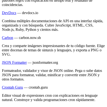
patrones regex con explicación en tiempo real y resaltado de
coincidencias.
DevDocs
—
devdocs.io
Combina múltiples documentaciones de API en una interfaz rápida,
organizada y con búsqueda. Cubre JavaScript, HTML, CSS,
Node.js, Ruby, Python y cientos más.
Carbon
—
carbon.now.sh
Crea y comparte imágenes impresionantes de tu código fuente. Elige
entre docenas de temas de sintaxis y lenguajes, y exporta a PNG o
SVG.
JSON Formatter
—
jsonformatter.org
Formateador, validador y visor de JSON online. Pega o sube datos
JSON para formatear, validar, minificar y convertir entre JSON y
otros formatos.
Crontab Guru
—
crontab.guru
Editor visual de expresiones cron con explicaciones en lenguaje
natural. Construye y valida programaciones cron rápidamente.