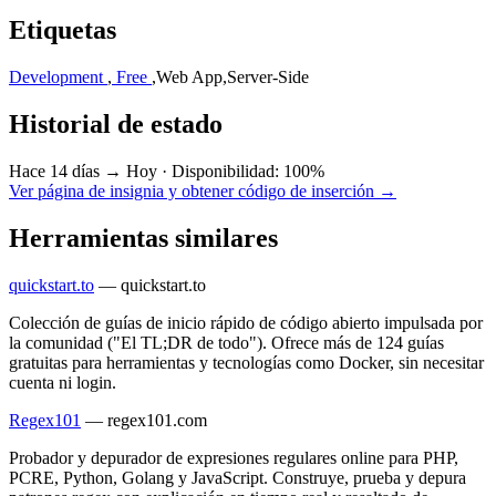
Etiquetas
Development
,
Free
,
Web App
,
Server-Side
Historial de estado
Hace 14 días → Hoy
·
Disponibilidad: 100%
Ver página de insignia y obtener código de inserción →
Herramientas similares
quickstart.to
—
quickstart.to
Colección de guías de inicio rápido de código abierto impulsada por
la comunidad ("El TL;DR de todo"). Ofrece más de 124 guías
gratuitas para herramientas y tecnologías como Docker, sin necesitar
cuenta ni login.
Regex101
—
regex101.com
Probador y depurador de expresiones regulares online para PHP,
PCRE, Python, Golang y JavaScript. Construye, prueba y depura