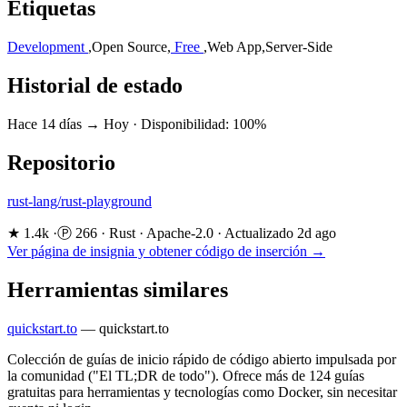
Etiquetas
Development
,
Open Source
,
Free
,
Web App
,
Server-Side
Historial de estado
Hace 14 días → Hoy
·
Disponibilidad: 100%
Repositorio
rust-lang/rust-playground
★ 1.4k
·
Ⓟ 266
·
Rust
·
Apache-2.0
·
Actualizado 2d ago
Ver página de insignia y obtener código de inserción →
Herramientas similares
quickstart.to
—
quickstart.to
Colección de guías de inicio rápido de código abierto impulsada por
la comunidad ("El TL;DR de todo"). Ofrece más de 124 guías
gratuitas para herramientas y tecnologías como Docker, sin necesitar