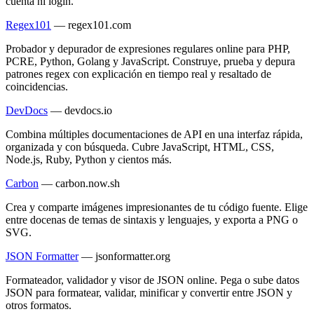
cuenta ni login.
Regex101
—
regex101.com
Probador y depurador de expresiones regulares online para PHP,
PCRE, Python, Golang y JavaScript. Construye, prueba y depura
patrones regex con explicación en tiempo real y resaltado de
coincidencias.
DevDocs
—
devdocs.io
Combina múltiples documentaciones de API en una interfaz rápida,
organizada y con búsqueda. Cubre JavaScript, HTML, CSS,
Node.js, Ruby, Python y cientos más.
Carbon
—
carbon.now.sh
Crea y comparte imágenes impresionantes de tu código fuente. Elige
entre docenas de temas de sintaxis y lenguajes, y exporta a PNG o
SVG.
JSON Formatter
—
jsonformatter.org
Formateador, validador y visor de JSON online. Pega o sube datos
JSON para formatear, validar, minificar y convertir entre JSON y
otros formatos.