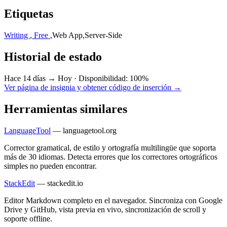
Etiquetas
Writing
,
Free
,
Web App
,
Server-Side
Historial de estado
Hace 14 días → Hoy
·
Disponibilidad: 100%
Ver página de insignia y obtener código de inserción →
Herramientas similares
LanguageTool
—
languagetool.org
Corrector gramatical, de estilo y ortografía multilingüe que soporta
más de 30 idiomas. Detecta errores que los correctores ortográficos
simples no pueden encontrar.
StackEdit
—
stackedit.io
Editor Markdown completo en el navegador. Sincroniza con Google
Drive y GitHub, vista previa en vivo, sincronización de scroll y
soporte offline.