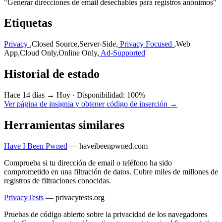
"Generar direcciones de email desechables para registros anónimos"
Etiquetas
Privacy
,
Closed Source
,
Server-Side
,
Privacy Focused
,
Web
App
,
Cloud Only
,
Online Only
,
Ad-Supported
Historial de estado
Hace 14 días → Hoy
·
Disponibilidad: 100%
Ver página de insignia y obtener código de inserción →
Herramientas similares
Have I Been Pwned
—
haveibeenpwned.com
Comprueba si tu dirección de email o teléfono ha sido
comprometido en una filtración de datos. Cubre miles de millones de
registros de filtraciones conocidas.
PrivacyTests
—
privacytests.org
Pruebas de código abierto sobre la privacidad de los navegadores