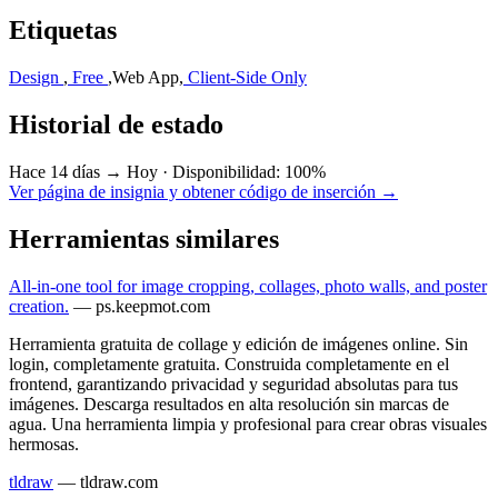
Etiquetas
Design
,
Free
,
Web App
,
Client-Side Only
Historial de estado
Hace 14 días → Hoy
·
Disponibilidad: 100%
Ver página de insignia y obtener código de inserción →
Herramientas similares
All-in-one tool for image cropping, collages, photo walls, and poster
creation.
—
ps.keepmot.com
Herramienta gratuita de collage y edición de imágenes online. Sin
login, completamente gratuita. Construida completamente en el
frontend, garantizando privacidad y seguridad absolutas para tus
imágenes. Descarga resultados en alta resolución sin marcas de
agua. Una herramienta limpia y profesional para crear obras visuales
hermosas.
tldraw
—
tldraw.com