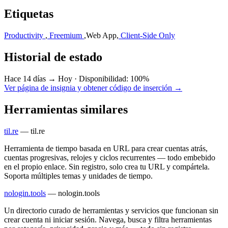
Etiquetas
Productivity
,
Freemium
,
Web App
,
Client-Side Only
Historial de estado
Hace 14 días → Hoy
·
Disponibilidad: 100%
Ver página de insignia y obtener código de inserción →
Herramientas similares
til.re
—
til.re
Herramienta de tiempo basada en URL para crear cuentas atrás,
cuentas progresivas, relojes y ciclos recurrentes — todo embebido
en el propio enlace. Sin registro, solo crea tu URL y compártela.
Soporta múltiples temas y unidades de tiempo.
nologin.tools
—
nologin.tools
Un directorio curado de herramientas y servicios que funcionan sin
crear cuenta ni iniciar sesión. Navega, busca y filtra herramientas