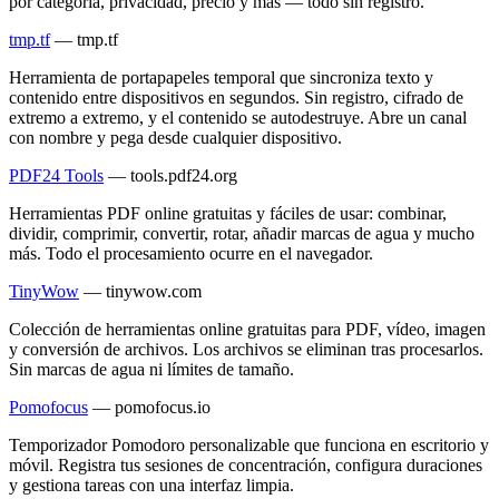
por categoría, privacidad, precio y más — todo sin registro.
tmp.tf
—
tmp.tf
Herramienta de portapapeles temporal que sincroniza texto y
contenido entre dispositivos en segundos. Sin registro, cifrado de
extremo a extremo, y el contenido se autodestruye. Abre un canal
con nombre y pega desde cualquier dispositivo.
PDF24 Tools
—
tools.pdf24.org
Herramientas PDF online gratuitas y fáciles de usar: combinar,
dividir, comprimir, convertir, rotar, añadir marcas de agua y mucho
más. Todo el procesamiento ocurre en el navegador.
TinyWow
—
tinywow.com
Colección de herramientas online gratuitas para PDF, vídeo, imagen
y conversión de archivos. Los archivos se eliminan tras procesarlos.
Sin marcas de agua ni límites de tamaño.
Pomofocus
—
pomofocus.io
Temporizador Pomodoro personalizable que funciona en escritorio y
móvil. Registra tus sesiones de concentración, configura duraciones
y gestiona tareas con una interfaz limpia.