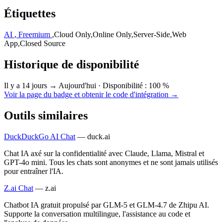
Étiquettes
AI
,
Freemium
,
Cloud Only
,
Online Only
,
Server-Side
,
Web
App
,
Closed Source
Historique de disponibilité
Il y a 14 jours → Aujourd'hui
·
Disponibilité : 100 %
Voir la page du badge et obtenir le code d'intégration →
Outils similaires
DuckDuckGo AI Chat
—
duck.ai
Chat IA axé sur la confidentialité avec Claude, Llama, Mistral et
GPT-4o mini. Tous les chats sont anonymes et ne sont jamais utilisés
pour entraîner l'IA.
Z.ai Chat
—
z.ai
Chatbot IA gratuit propulsé par GLM-5 et GLM-4.7 de Zhipu AI.
Supporte la conversation multilingue, l'assistance au code et