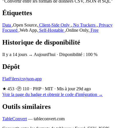
"Convertir entre les formats de données CSV, JSON et SQL"
Étiquettes
Data
,
Open Source
,
Client-Side Only
,
No Trackers
,
Privacy
Focused
,
Web App
,
Self-Hostable
,
Online Only
,
Free
Historique de disponibilité
Il y a 14 jours → Aujourd'hui
·
Disponibilité : 100 %
Dépôt
FlatFilers/csvjson-app
★ 453
·
Ⓟ 110
·
PHP
·
MIT
·
Mis à jour 29d ago
Voir la page du badge et obtenir le code d'intégration →
Outils similaires
TableConvert
—
tableconvert.com