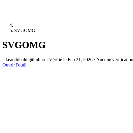
SVGOMG
SVGOMG
jakearchibald.github.io
·
Vérifié le Feb 21, 2026
·
Aucune vérificatio
Ouvrir l'outil