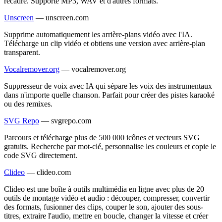
recadré. Supporte MP3, WAV et d'autres formats.
Unscreen
—
unscreen.com
Supprime automatiquement les arrière-plans vidéo avec l'IA.
Télécharge un clip vidéo et obtiens une version avec arrière-plan
transparent.
Vocalremover.org
—
vocalremover.org
Suppresseur de voix avec IA qui sépare les voix des instrumentaux
dans n'importe quelle chanson. Parfait pour créer des pistes karaoké
ou des remixes.
SVG Repo
—
svgrepo.com
Parcours et télécharge plus de 500 000 icônes et vecteurs SVG
gratuits. Recherche par mot-clé, personnalise les couleurs et copie le
code SVG directement.
Clideo
—
clideo.com
Clideo est une boîte à outils multimédia en ligne avec plus de 20
outils de montage vidéo et audio : découper, compresser, convertir
des formats, fusionner des clips, couper le son, ajouter des sous-
titres, extraire l'audio, mettre en boucle, changer la vitesse et créer