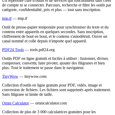
Un répertoire curé d'outils et de services qui fonctionnent sans créer
de compte ni se connecter. Parcours, recherche et filtre les outils par
catégorie, confidentialité, prix et plus — tout sans inscription.
tmp.tf
—
tmp.tf
Outil de presse-papier temporaire pour synchroniser du texte et du
contenu entre appareils en quelques secondes. Sans inscription,
chiffrement de bout en bout, et le contenu s'autodétruit. Ouvre un
canal nommé et colle depuis n'importe quel appareil.
PDF24 Tools
—
tools.pdf24.org
Outils PDF en ligne gratuits et faciles à utiliser : fusionner, diviser,
compresser, convertir, faire pivoter, ajouter des filigranes et bien
plus. Tout le traitement se passe dans le navigateur.
TinyWow
—
tinywow.com
Collection d'outils en ligne gratuits pour PDF, vidéo, image et
conversion de fichiers. Les fichiers sont supprimés après traitement.
Sans filigrane ni limite de taille.
Omni Calculator
—
omnicalculator.com
Collection de plus de 3 000 calculatrices gratuites pour les