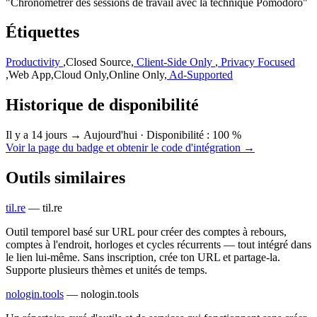
"Chronométrer des sessions de travail avec la technique Pomodoro"
Étiquettes
Productivity
,
Closed Source
,
Client-Side Only
,
Privacy Focused
,
Web App
,
Cloud Only
,
Online Only
,
Ad-Supported
Historique de disponibilité
Il y a 14 jours → Aujourd'hui
·
Disponibilité : 100 %
Voir la page du badge et obtenir le code d'intégration →
Outils similaires
til.re
—
til.re
Outil temporel basé sur URL pour créer des comptes à rebours,
comptes à l'endroit, horloges et cycles récurrents — tout intégré dans
le lien lui-même. Sans inscription, crée ton URL et partage-la.
Supporte plusieurs thèmes et unités de temps.
nologin.tools
—
nologin.tools