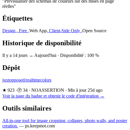
"Prévisualiser des schémas de couleurs sur des mises en page
réelles"
Étiquettes
Design
,
Free
,
Web App
,
Client-Side Only
,
Open Source
Historique de disponibilité
Il y a 14 jours → Aujourd'hui
·
Disponibilité : 100 %
Dépôt
juxtopposed/realtimecolors
★ 923
·
Ⓟ 34
·
NOASSERTION
·
Mis à jour 25d ago
Voir la page du badge et obtenir le code d'intégration →
Outils similaires
All-in-one tool for image cropping, collages, photo walls, and poster
creation.
—
ps.keepmot.com