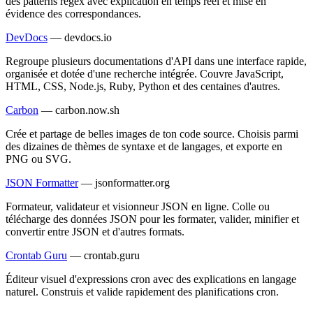
des patterns regex avec explication en temps réel et mise en
évidence des correspondances.
DevDocs
—
devdocs.io
Regroupe plusieurs documentations d'API dans une interface rapide,
organisée et dotée d'une recherche intégrée. Couvre JavaScript,
HTML, CSS, Node.js, Ruby, Python et des centaines d'autres.
Carbon
—
carbon.now.sh
Crée et partage de belles images de ton code source. Choisis parmi
des dizaines de thèmes de syntaxe et de langages, et exporte en
PNG ou SVG.
JSON Formatter
—
jsonformatter.org
Formateur, validateur et visionneur JSON en ligne. Colle ou
télécharge des données JSON pour les formater, valider, minifier et
convertir entre JSON et d'autres formats.
Crontab Guru
—
crontab.guru
Éditeur visuel d'expressions cron avec des explications en langage
naturel. Construis et valide rapidement des planifications cron.