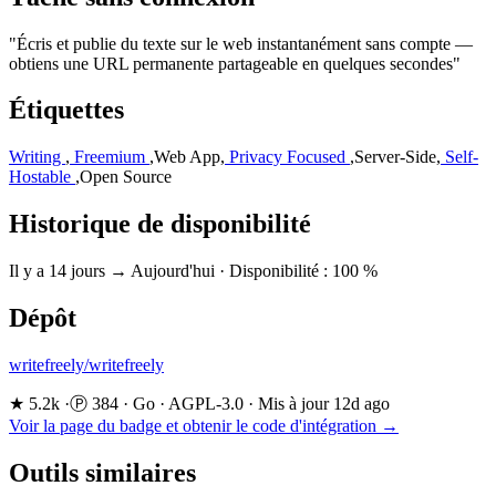
"Écris et publie du texte sur le web instantanément sans compte —
obtiens une URL permanente partageable en quelques secondes"
Étiquettes
Writing
,
Freemium
,
Web App
,
Privacy Focused
,
Server-Side
,
Self-
Hostable
,
Open Source
Historique de disponibilité
Il y a 14 jours → Aujourd'hui
·
Disponibilité : 100 %
Dépôt
writefreely/writefreely
★ 5.2k
·
Ⓟ 384
·
Go
·
AGPL-3.0
·
Mis à jour 12d ago
Voir la page du badge et obtenir le code d'intégration →
Outils similaires