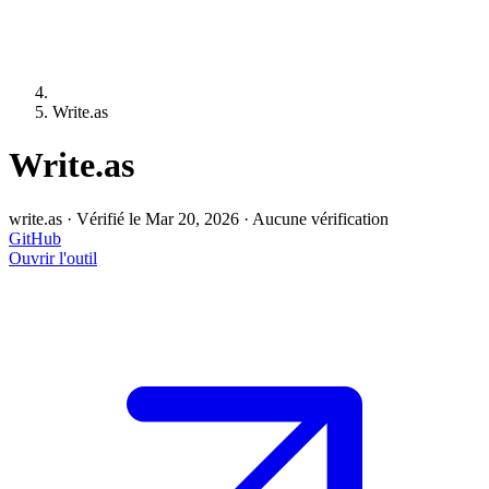
Write.as
Write.as
write.as
·
Vérifié le Mar 20, 2026
·
Aucune vérification
GitHub
Ouvrir l'outil