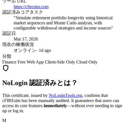
ツール URL
https://cfiresim.com
認証済みコアタスク
"Simulate retirement portfolio longevity using historical
market sequences and Monte Carlo analysis, with
configurable withdrawal strategies and income sources"
認証日
Mar 17, 2026
現在の稼働状況
オンライン
· 1d ago
分類
Finance
Free
Web App
Client-Side Only
Cloud Only
NoLogin 認証済みとは？
This certificate, issued by
NoLoginTools.org
, confirms that
cFIREsim
has been manually audited. It guarantees that users can
access its core features
immediately
—without ever needing to sign
up or log in.
M