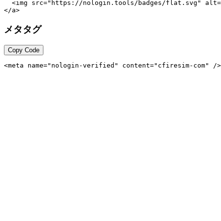
  <img src="https://nologin.tools/badges/flat.svg" alt=
</a>
メタタグ
Copy Code
<meta name="nologin-verified" content="cfiresim-com" />