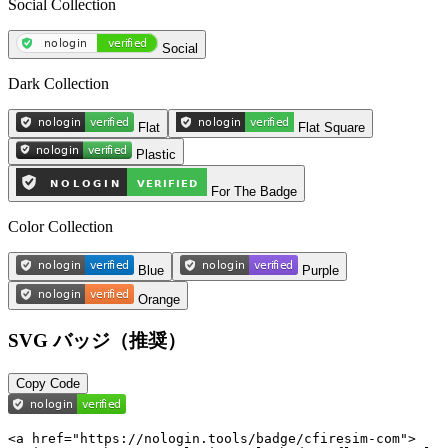
Social Collection
Social
Dark Collection
Flat
Flat Square
Plastic
For The Badge
Color Collection
Blue
Purple
Orange
SVG バッジ（推奨）
Copy Code
<a href="https://nologin.tools/badge/cfiresim-com">
