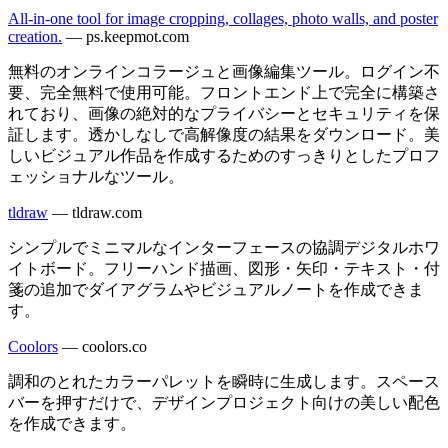
All-in-one tool for image cropping, collages, photo walls, and poster
creation.
—
ps.keepmot.com
無料のオンラインコラージュと画像編集ツール。ログイン不
要、完全無料で使用可能。フロントエンド上で完全に構築さ
れており、画像の絶対的なプライバシーとセキュリティを保
証します。透かしなしで高解像度の結果をダウンロード。美
しいビジュアル作品を作成するためのすっきりとしたプロフ
ェッショナルなツール。
tldraw
—
tldraw.com
シンプルでミニマルなインターフェースの協調デジタルホワ
イトボード。フリーハンド描画、図形・矢印・テキスト・付
箋の追加でダイアグラムやビジュアルノートを作成できま
す。
Coolors
—
coolors.co
調和のとれたカラーパレットを瞬時に生成します。スペース
バーを押すだけで、デザインプロジェクト向けの美しい配色
を作成できます。