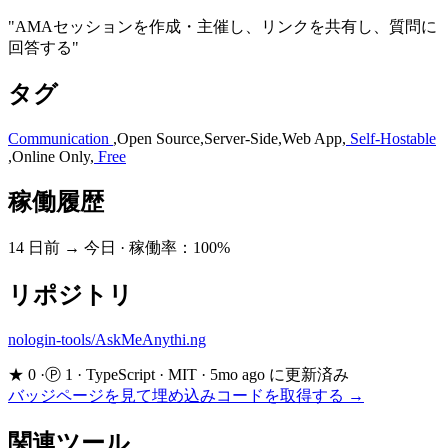
"AMAセッションを作成・主催し、リンクを共有し、質問に
回答する"
タグ
Communication
,
Open Source
,
Server-Side
,
Web App
,
Self-Hostable
,
Online Only
,
Free
稼働履歴
14 日前 → 今日
·
稼働率：100%
リポジトリ
nologin-tools/AskMeAnythi.ng
★ 0
·
Ⓟ 1
·
TypeScript
·
MIT
·
5mo ago に更新済み
バッジページを見て埋め込みコードを取得する →
関連ツール