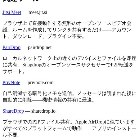
Jitsi Meet
—
meet.jit.si
ブラウザ上で直接動作する無料のオープンソースビデオ会
議。ルームを作成してリンクを共有するだけ——アカウン
ト、ダウンロード、プラグイン不要。
PairDrop
—
pairdrop.net
ローカルネットワーク上の近くのデバイスとファイルを即座
に共有。SnapdropのオープンソースサクセサーでP2P転送を
サポート。
PrivNote
—
privnote.com
自己消滅する暗号化メモを送信。メッセージは読まれた後に
自動的に削除——機密情報の共有に最適。
ShareDrop
—
sharedrop.io
ブラウザでのP2Pファイル共有。Apple AirDropに似ています
がすべてのプラットフォームで動作——アプリのインストー
ル不要。