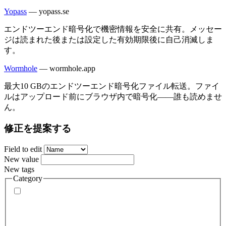
Yopass
—
yopass.se
エンドツーエンド暗号化で機密情報を安全に共有。メッセー
ジは読まれた後または設定した有効期限後に自己消滅しま
す。
Wormhole
—
wormhole.app
最大10 GBのエンドツーエンド暗号化ファイル転送。ファイ
ルはアップロード前にブラウザ内で暗号化——誰も読めませ
ん。
修正を提案する
Field to edit
New value
New tags
Category