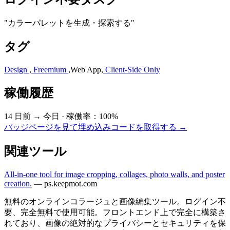
"カラーパレットを生成・探索する"
タグ
Design
,
Freemium
,
Web App
,
Client-Side Only
稼働履歴
14 日前 → 今日
·
稼働率：100%
バッジページを見て埋め込みコードを取得する →
関連ツール
All-in-one tool for image cropping, collages, photo walls, and poster
creation.
—
ps.keepmot.com
無料のオンラインコラージュと画像編集ツール。ログイン不
要、完全無料で使用可能。フロントエンド上で完全に構築さ
れており、画像の絶対的なプライバシーとセキュリティを保