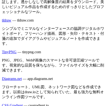
証します。透かしなしで高解像度の結果をダウンロード。美
しいビジュアル作品を作成するためのすっきりとしたプロフ
ェッショナルなツール。
tldraw
—
tldraw.com
シンプルでミニマルなインターフェースの協調デジタルホワ
イトボード。フリーハンド描画、図形・矢印・テキスト・付
箋の追加でダイアグラムやビジュアルノートを作成できま
す。
TinyPNG
—
tinypng.com
PNG、JPEG、WebP画像のスマートな非可逆圧縮ツールで
す。視覚的な品質を保ちながら、ファイルサイズを大幅に削
減できます。
Diagrams.net
—
app.diagrams.net
フローチャート、UML図、ネットワーク図などを作成でき
ます。以前はdraw.ioとして知られていた、最も強力な無料オ
ンライン作図ツールです。
CSS Gradient
—
cssgradient.io