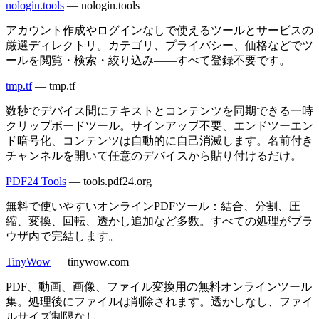
nologin.tools
—
nologin.tools
アカウント作成やログインなしで使えるツールとサービスの
厳選ディレクトリ。カテゴリ、プライバシー、価格などでツ
ールを閲覧・検索・絞り込み——すべて登録不要です。
tmp.tf
—
tmp.tf
数秒でデバイス間にテキストとコンテンツを同期できる一時
クリップボードツール。サインアップ不要、エンドツーエン
ド暗号化、コンテンツは自動的に自己消滅します。名前付き
チャンネルを開いて任意のデバイスから貼り付けるだけ。
PDF24 Tools
—
tools.pdf24.org
無料で使いやすいオンラインPDFツール：結合、分割、圧
縮、変換、回転、透かし追加など多数。すべての処理がブラ
ウザ内で完結します。
TinyWow
—
tinywow.com
PDF、動画、画像、ファイル変換用の無料オンラインツール
集。処理後にファイルは削除されます。透かしなし、ファイ
ルサイズ制限なし。