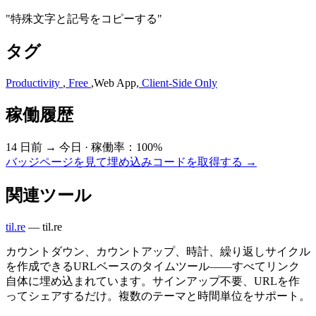
"特殊文字と記号をコピーする"
タグ
Productivity
,
Free
,
Web App
,
Client-Side Only
稼働履歴
14 日前 → 今日
·
稼働率：100%
バッジページを見て埋め込みコードを取得する →
関連ツール
til.re
—
til.re
カウントダウン、カウントアップ、時計、繰り返しサイクル
を作成できるURLベースのタイムツール——すべてリンク
自体に埋め込まれています。サインアップ不要、URLを作
ってシェアするだけ。複数のテーマと時間単位をサポート。