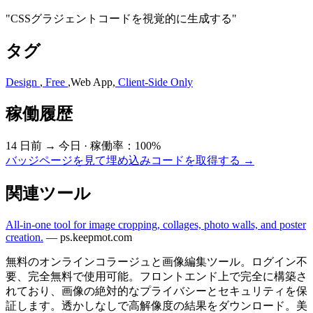
"CSSグラジェントコードを視覚的に生成する"
タグ
Design
,
Free
,
Web App
,
Client-Side Only
稼働履歴
14 日前 → 今日
·
稼働率：100%
バッジページを見て埋め込みコードを取得する →
関連ツール
All-in-one tool for image cropping, collages, photo walls, and poster
creation.
—
ps.keepmot.com
無料のオンラインコラージュと画像編集ツール。ログイン不
要、完全無料で使用可能。フロントエンド上で完全に構築さ
れており、画像の絶対的なプライバシーとセキュリティを保
証します。透かしなしで高解像度の結果をダウンロード。美