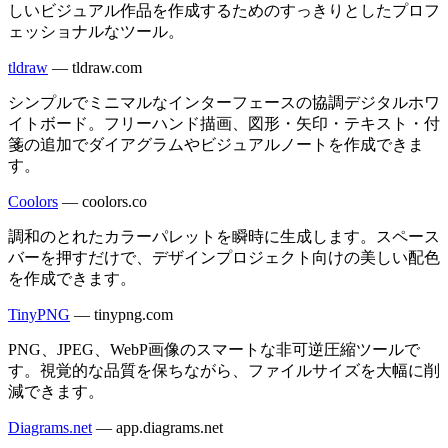
しいビジュアル作品を作成するためのすっきりとしたプロフ
ェッショナルなツール。
tldraw
—
tldraw.com
シンプルでミニマルなインターフェースの協調デジタルホワ
イトボード。フリーハンド描画、図形・矢印・テキスト・付
箋の追加でダイアグラムやビジュアルノートを作成できま
す。
Coolors
—
coolors.co
調和のとれたカラーパレットを瞬時に生成します。スペース
バーを押すだけで、デザインプロジェクト向けの美しい配色
を作成できます。
TinyPNG
—
tinypng.com
PNG、JPEG、WebP画像のスマートな非可逆圧縮ツールで
す。視覚的な品質を保ちながら、ファイルサイズを大幅に削
減できます。
Diagrams.net
—
app.diagrams.net