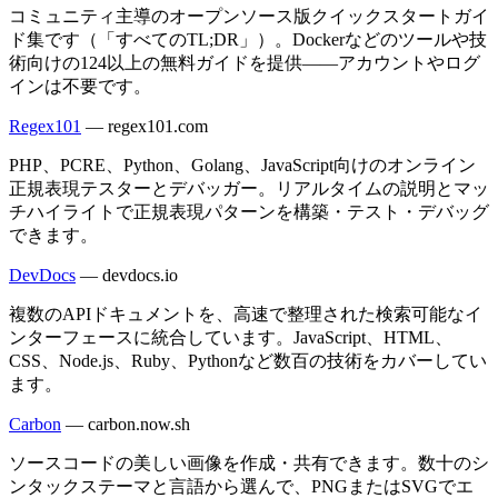
コミュニティ主導のオープンソース版クイックスタートガイ
ド集です（「すべてのTL;DR」）。Dockerなどのツールや技
術向けの124以上の無料ガイドを提供——アカウントやログ
インは不要です。
Regex101
—
regex101.com
PHP、PCRE、Python、Golang、JavaScript向けのオンライン
正規表現テスターとデバッガー。リアルタイムの説明とマッ
チハイライトで正規表現パターンを構築・テスト・デバッグ
できます。
DevDocs
—
devdocs.io
複数のAPIドキュメントを、高速で整理された検索可能なイ
ンターフェースに統合しています。JavaScript、HTML、
CSS、Node.js、Ruby、Pythonなど数百の技術をカバーしてい
ます。
Carbon
—
carbon.now.sh
ソースコードの美しい画像を作成・共有できます。数十のシ
ンタックステーマと言語から選んで、PNGまたはSVGでエ