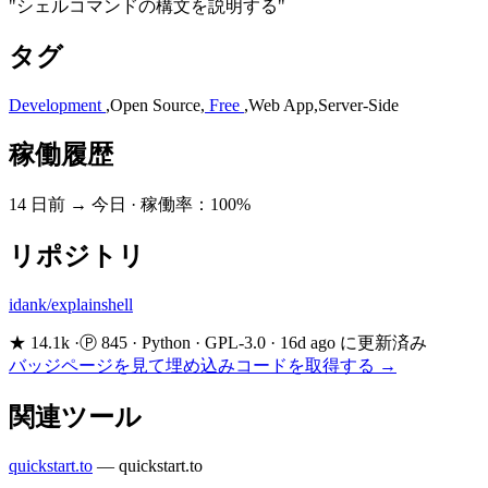
"シェルコマンドの構文を説明する"
タグ
Development
,
Open Source
,
Free
,
Web App
,
Server-Side
稼働履歴
14 日前 → 今日
·
稼働率：100%
リポジトリ
idank/explainshell
★ 14.1k
·
Ⓟ 845
·
Python
·
GPL-3.0
·
16d ago に更新済み
バッジページを見て埋め込みコードを取得する →
関連ツール
quickstart.to
—
quickstart.to