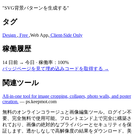
"SVG背景パターンを生成する"
タグ
Design
,
Free
,
Web App
,
Client-Side Only
稼働履歴
14 日前 → 今日
·
稼働率：100%
バッジページを見て埋め込みコードを取得する →
関連ツール
All-in-one tool for image cropping, collages, photo walls, and poster
creation.
—
ps.keepmot.com
無料のオンラインコラージュと画像編集ツール。ログイン不
要、完全無料で使用可能。フロントエンド上で完全に構築さ
れており、画像の絶対的なプライバシーとセキュリティを保
証します。透かしなしで高解像度の結果をダウンロード。美