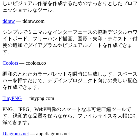
しいビジュアル作品を作成するためのすっきりとしたプロフ
ェッショナルなツール。
tldraw
—
tldraw.com
シンプルでミニマルなインターフェースの協調デジタルホワ
イトボード。フリーハンド描画、図形・矢印・テキスト・付
箋の追加でダイアグラムやビジュアルノートを作成できま
す。
Coolors
—
coolors.co
調和のとれたカラーパレットを瞬時に生成します。スペース
バーを押すだけで、デザインプロジェクト向けの美しい配色
を作成できます。
TinyPNG
—
tinypng.com
PNG、JPEG、WebP画像のスマートな非可逆圧縮ツールで
す。視覚的な品質を保ちながら、ファイルサイズを大幅に削
減できます。
Diagrams.net
—
app.diagrams.net