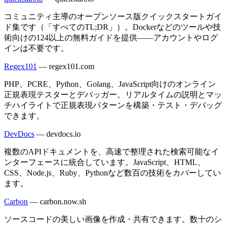
コミュニティ主導のオープンソース版クイックスタートガイ
ド集です（「すべてのTL;DR」）。Dockerなどのツールや技
術向けの124以上の無料ガイドを提供——アカウントやログ
インは不要です。
Regex101
—
regex101.com
PHP、PCRE、Python、Golang、JavaScript向けのオンライン
正規表現テスターとデバッガー。リアルタイムの説明とマッ
チハイライトで正規表現パターンを構築・テスト・デバッグ
できます。
DevDocs
—
devdocs.io
複数のAPIドキュメントを、高速で整理された検索可能なイ
ンターフェースに統合しています。JavaScript、HTML、
CSS、Node.js、Ruby、Pythonなど数百の技術をカバーしてい
ます。
Carbon
—
carbon.now.sh
ソースコードの美しい画像を作成・共有できます。数十のシ