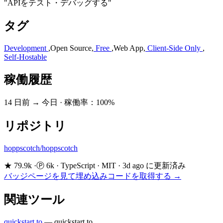
"APIをテスト・デバッグする"
タグ
Development
,
Open Source
,
Free
,
Web App
,
Client-Side Only
,
Self-Hostable
稼働履歴
14 日前 → 今日
·
稼働率：100%
リポジトリ
hoppscotch/hoppscotch
★ 79.9k
·
Ⓟ 6k
·
TypeScript
·
MIT
·
3d ago に更新済み
バッジページを見て埋め込みコードを取得する →
関連ツール
quickstart.to
—
quickstart.to