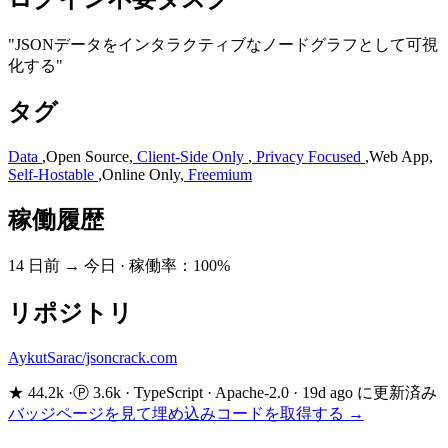
"JSONデータをインタラクティブなノードグラフとして可視
化する"
タグ
Data
,
Open Source
,
Client-Side Only
,
Privacy Focused
,
Web App
,
Self-Hostable
,
Online Only
,
Freemium
稼働履歴
14 日前 → 今日
·
稼働率：100%
リポジトリ
AykutSarac/jsoncrack.com
★ 44.2k
·
Ⓟ 3.6k
·
TypeScript
·
Apache-2.0
·
19d ago に更新済み
バッジページを見て埋め込みコードを取得する →