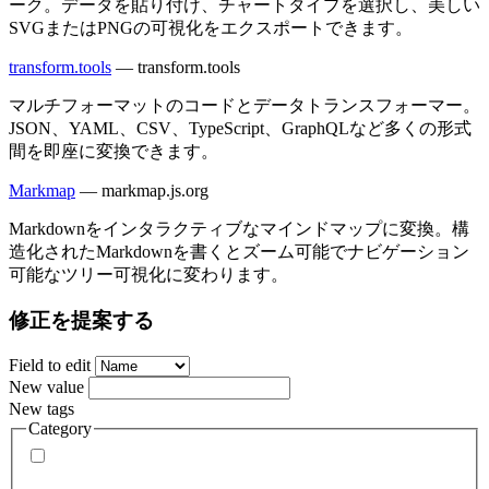
ーク。データを貼り付け、チャートタイプを選択し、美しい
SVGまたはPNGの可視化をエクスポートできます。
transform.tools
—
transform.tools
マルチフォーマットのコードとデータトランスフォーマー。
JSON、YAML、CSV、TypeScript、GraphQLなど多くの形式
間を即座に変換できます。
Markmap
—
markmap.js.org
Markdownをインタラクティブなマインドマップに変換。構
造化されたMarkdownを書くとズーム可能でナビゲーション
可能なツリー可視化に変わります。
修正を提案する
Field to edit
New value
New tags
Category