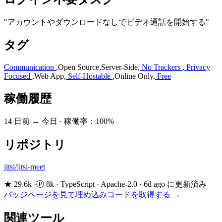
"アカウントやダウンロードなしでビデオ通話を開始する"
タグ
Communication
,
Open Source
,
Server-Side
,
No Trackers
,
Privacy
Focused
,
Web App
,
Self-Hostable
,
Online Only
,
Free
稼働履歴
14 日前 → 今日
·
稼働率：100%
リポジトリ
jitsi/jitsi-meet
★ 29.6k
·
Ⓟ 8k
·
TypeScript
·
Apache-2.0
·
6d ago に更新済み
バッジページを見て埋め込みコードを取得する →
関連ツール