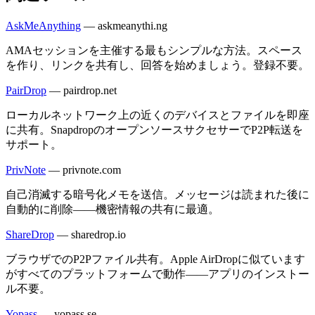
AskMeAnything
—
askmeanythi.ng
AMAセッションを主催する最もシンプルな方法。スペース
を作り、リンクを共有し、回答を始めましょう。登録不要。
PairDrop
—
pairdrop.net
ローカルネットワーク上の近くのデバイスとファイルを即座
に共有。SnapdropのオープンソースサクセサーでP2P転送を
サポート。
PrivNote
—
privnote.com
自己消滅する暗号化メモを送信。メッセージは読まれた後に
自動的に削除——機密情報の共有に最適。
ShareDrop
—
sharedrop.io
ブラウザでのP2Pファイル共有。Apple AirDropに似ています
がすべてのプラットフォームで動作——アプリのインストー
ル不要。
Yopass
—
yopass.se