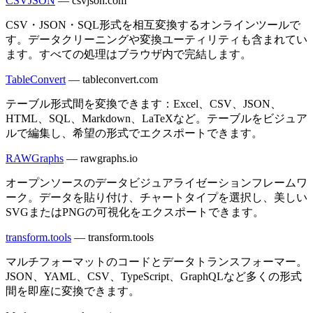
CSVJSON
—
csvjson.com
CSV・JSON・SQL形式を相互変換するオンラインツールで
す。データクリーニングや変換ユーティリティも含まれてい
ます。すべての処理はブラウザ内で完結します。
TableConvert
—
tableconvert.com
テーブル形式間を変換できます：Excel、CSV、JSON、
HTML、SQL、Markdown、LaTeXなど。テーブルをビジュア
ルで編集し、希望の形式でエクスポートできます。
RAWGraphs
—
rawgraphs.io
オープンソースのデータビジュアライゼーションフレームワ
ーク。データを貼り付け、チャートタイプを選択し、美しい
SVGまたはPNGの可視化をエクスポートできます。
transform.tools
—
transform.tools
マルチフォーマットのコードとデータトランスフォーマー。
JSON、YAML、CSV、TypeScript、GraphQLなど多くの形式
間を即座に変換できます。