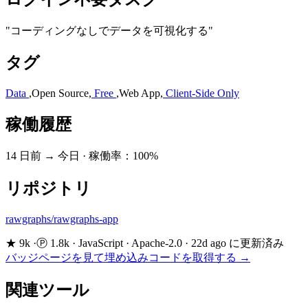
"コーディングなしでデータを可視化する"
タグ
Data
,
Open Source
,
Free
,
Web App
,
Client-Side Only
稼働履歴
14 日前 → 今日
·
稼働率：100%
リポジトリ
rawgraphs/rawgraphs-app
★ 9k
·
Ⓟ 1.8k
·
JavaScript
·
Apache-2.0
·
22d ago に更新済み
バッジページを見て埋め込みコードを取得する →
関連ツール