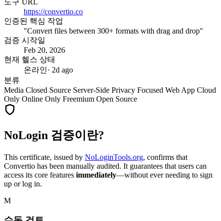
도구 URL
https://convertio.co
인증된 핵심 작업
"Convert files between 300+ formats with drag and drop"
검증 시작일
Feb 20, 2026
현재 헬스 상태
온라인
· 2d ago
분류
Media
Closed Source
Server-Side
Privacy Focused
Web App
Cloud
Only
Online Only
Freemium
Open Source
NoLogin 검증이란?
This certificate, issued by
NoLoginTools.org
, confirms that
Convertio
has been manually audited. It guarantees that users can
access its core features
immediately
—without ever needing to sign
up or log in.
M
수동 검토