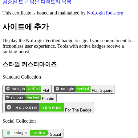
검증된 도구 방문
디렉토리 목록
This certificate is issued and maintained by
NoLoginTools.org
사이트에 추가
Display the NoLogin Verified badge to signal your commitment to a
frictionless user experience. Tools with active badges receive a
ranking boost.
스타일 커스터마이즈
Standard Collection
Flat
Flat Square
Plastic
For The Badge
Social Collection
Social