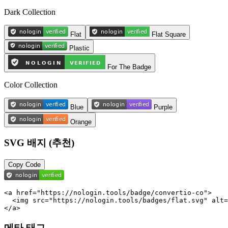
Dark Collection
Flat
Flat Square
Plastic
For The Badge
Color Collection
Blue
Purple
Orange
SVG 배지 (추천)
Copy Code
<a href="https://nologin.tools/badge/convertio-co">

  <img src="https://nologin.tools/badges/flat.svg" alt=
</a>
메타 태그