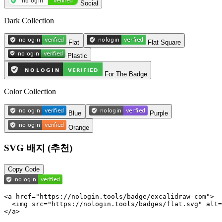
Social
Dark Collection
Flat
Flat Square
Plastic
For The Badge
Color Collection
Blue
Purple
Orange
SVG 배지 (추천)
Copy Code
<a href="https://nologin.tools/badge/excalidraw-com">

  <img src="https://nologin.tools/badges/flat.svg" alt=
</a>