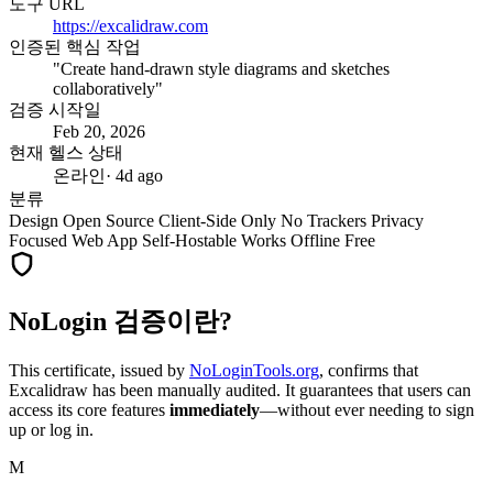
도구 URL
https://excalidraw.com
인증된 핵심 작업
"Create hand-drawn style diagrams and sketches
collaboratively"
검증 시작일
Feb 20, 2026
현재 헬스 상태
온라인
· 4d ago
분류
Design
Open Source
Client-Side Only
No Trackers
Privacy
Focused
Web App
Self-Hostable
Works Offline
Free
NoLogin 검증이란?
This certificate, issued by
NoLoginTools.org
, confirms that
Excalidraw
has been manually audited. It guarantees that users can
access its core features
immediately
—without ever needing to sign
up or log in.
M