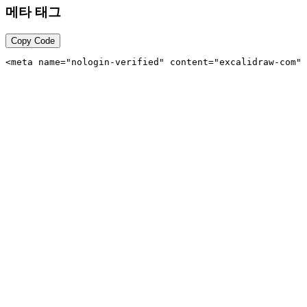
메타 태그
Copy Code
<meta name="nologin-verified" content="excalidraw-com" 