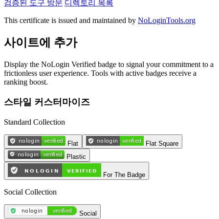
검증된 도구 방문
디렉토리 목록
This certificate is issued and maintained by
NoLoginTools.org
사이트에 추가
Display the NoLogin Verified badge to signal your commitment to a
frictionless user experience. Tools with active badges receive a
ranking boost.
스타일 커스터마이즈
Standard Collection
Flat
Flat Square
Plastic
For The Badge
Social Collection
Social