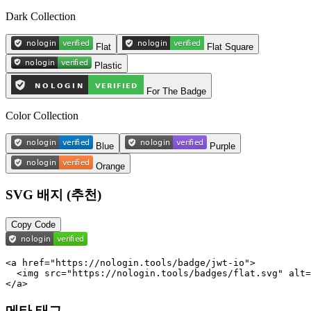
Dark Collection
Flat
Flat Square
Plastic
For The Badge
Color Collection
Blue
Purple
Orange
SVG 배지 (추천)
Copy Code
<a href="https://nologin.tools/badge/jwt-io">

  <img src="https://nologin.tools/badges/flat.svg" alt=
</a>
메타 태그