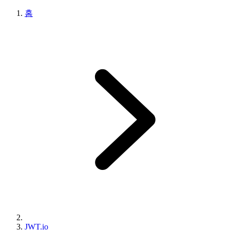
홈
JWT.io