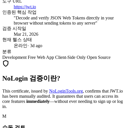
도구 URL
https://jwt.io
인증된 핵심 작업
"Decode and verify JSON Web Tokens directly in your
browser without sending tokens to any server"
검증 시작일
Mar 21, 2026
현재 헬스 상태
온라인
· 3d ago
분류
Development
Free
Web App
Client-Side Only
Open Source
NoLogin 검증이란?
This certificate, issued by
NoLoginTools.org
, confirms that
JWT.io
has been manually audited. It guarantees that users can access its
core features
immediately
—without ever needing to sign up or log
in.
M
수동 검토