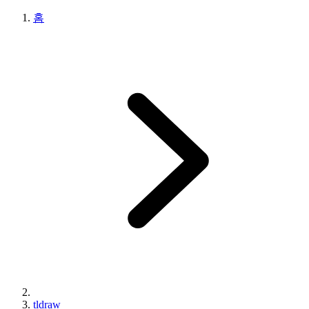
홈
tldraw