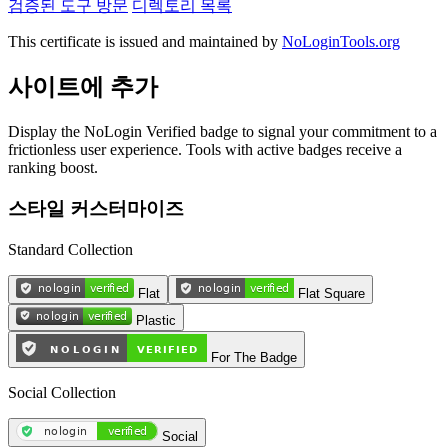
검증된 도구 방문
디렉토리 목록
This certificate is issued and maintained by
NoLoginTools.org
사이트에 추가
Display the NoLogin Verified badge to signal your commitment to a
frictionless user experience. Tools with active badges receive a
ranking boost.
스타일 커스터마이즈
Standard Collection
Flat
Flat Square
Plastic
For The Badge
Social Collection
Social