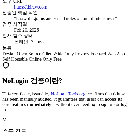
도구 URL
https://tldraw.com
인증된 핵심 작업
"Draw diagrams and visual notes on an infinite canvas"
검증 시작일
Feb 20, 2026
현재 헬스 상태
온라인
· 7h ago
분류
Design
Open Source
Client-Side Only
Privacy Focused
Web App
Self-Hostable
Online Only
Free
NoLogin 검증이란?
This certificate, issued by
NoLoginTools.org
, confirms that
tldraw
has been manually audited. It guarantees that users can access its
core features
immediately
—without ever needing to sign up or log
in.
M
수동 검토