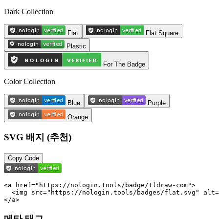
Dark Collection
Flat
Flat Square
Plastic
For The Badge
Color Collection
Blue
Purple
Orange
SVG 배지 (추천)
Copy Code
<a href="https://nologin.tools/badge/tldraw-com">

  <img src="https://nologin.tools/badges/flat.svg" alt=
</a>
메타 태그