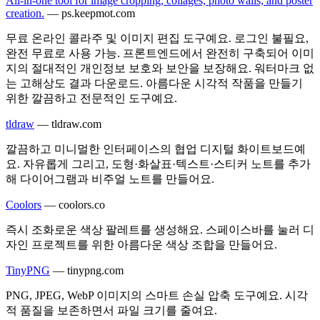
All-in-one tool for image cropping, collages, photo walls, and poster
creation.
—
ps.keepmot.com
무료 온라인 콜라주 및 이미지 편집 도구예요. 로그인 불필요,
완전 무료로 사용 가능. 프론트엔드에서 완전히 구축되어 이미
지의 절대적인 개인정보 보호와 보안을 보장해요. 워터마크 없
는 고해상도 결과 다운로드. 아름다운 시각적 작품을 만들기
위한 깔끔하고 전문적인 도구예요.
tldraw
—
tldraw.com
깔끔하고 미니멀한 인터페이스의 협업 디지털 화이트보드예
요. 자유롭게 그리고, 도형·화살표·텍스트·스티커 노트를 추가
해 다이어그램과 비주얼 노트를 만들어요.
Coolors
—
coolors.co
즉시 조화로운 색상 팔레트를 생성해요. 스페이스바를 눌러 디
자인 프로젝트를 위한 아름다운 색상 조합을 만들어요.
TinyPNG
—
tinypng.com
PNG, JPEG, WebP 이미지의 스마트 손실 압축 도구예요. 시각
적 품질을 보존하면서 파일 크기를 줄여요.