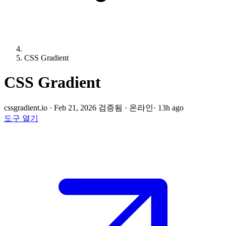
CSS Gradient
CSS Gradient
cssgradient.io
·
Feb 21, 2026 검증됨
·
온라인
· 13h ago
도구 열기